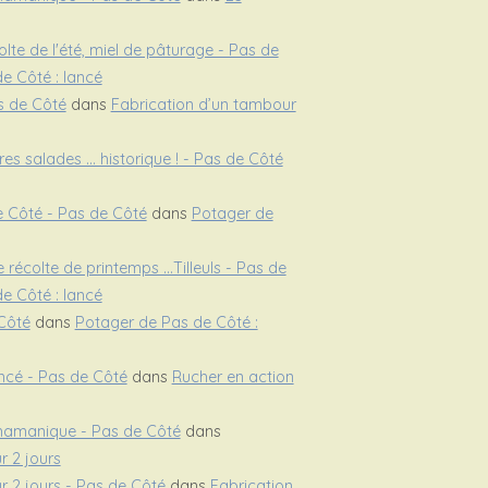
lte de l'été, miel de pâturage - Pas de
e Côté : lancé
s de Côté
dans
Fabrication d’un tambour
es salades ... historique ! - Pas de Côté
e Côté - Pas de Côté
dans
Potager de
récolte de printemps ...Tilleuls - Pas de
e Côté : lancé
 Côté
dans
Potager de Pas de Côté :
ncé - Pas de Côté
dans
Rucher en action
hamanique - Pas de Côté
dans
r 2 jours
r 2 jours - Pas de Côté
dans
Fabrication