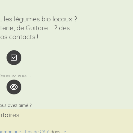
.. les légumes bio locaux ?
rie, de Guitare ... ? des
vos contacts !
énoncez-vous ...
ous avez aimé ?
taires
hamanique - Pas de Côté
dans
Le