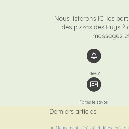
Nous listerons ICI les par
des pizzas des Puys ? de
massages et p
Idée ?
Faites le savoir
Derniers articles
Mouvement, sérénité et détox en 2 jou